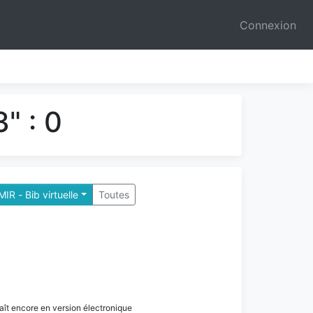
Connexion
" : 0
MIR - Bib virtuelle
Toutes
paraît encore en version électronique