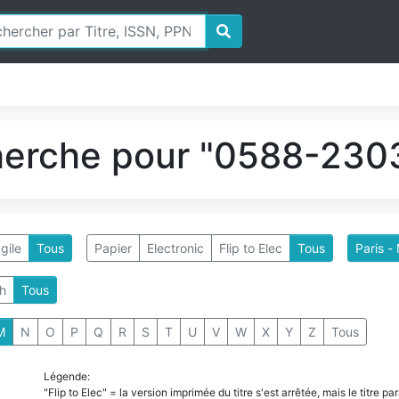
herche pour "0588-2303
gile
Tous
Papier
Electronic
Flip to Elec
Tous
Paris - 
h
Tous
M
N
O
P
Q
R
S
T
U
V
W
X
Y
Z
Tous
Légende:
"Flip to Elec" = la version imprimée du titre s'est arrêtée, mais le titre 