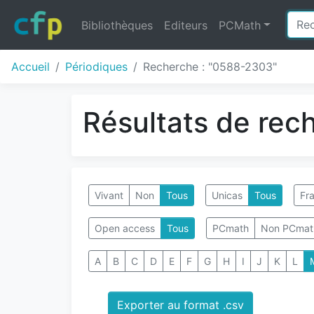
Bibliothèques
Editeurs
PCMath
Accueil
Périodiques
Recherche : "0588-2303"
Résultats de rec
Vivant
Non
Tous
Unicas
Tous
Fra
Open access
Tous
PCmath
Non PCmat
A
B
C
D
E
F
G
H
I
J
K
L
Exporter au format .csv