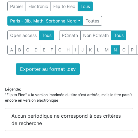
Papier
Electronic
Flip to Elec
Tous
Paris - Bib. Math. Sorbonne Nord
Toutes
Open access
Tous
PCmath
Non PCmath
Tous
A
B
C
D
E
F
G
H
I
J
K
L
M
N
O
P
Exporter au format .csv
Légende:
"Flip to Elec" = la version imprimée du titre s'est arrêtée, mais le titre paraît
encore en version électronique
Aucun périodique ne correspond à ces critères
de recherche