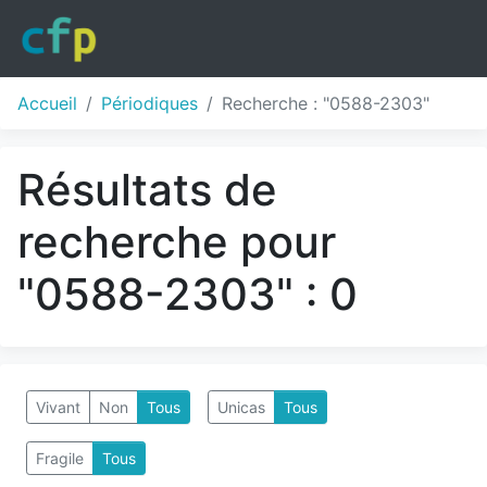
Accueil
Périodiques
Recherche : "0588-2303"
Résultats de
recherche pour
"0588-2303" : 0
Vivant
Non
Tous
Unicas
Tous
Fragile
Tous