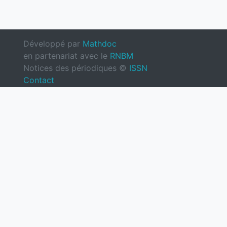
Développé par
Mathdoc
en partenariat avec le
RNBM
Notices des périodiques ©
ISSN
Contact