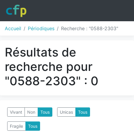
Accueil
Périodiques
Recherche : "0588-2303"
Résultats de
recherche pour
"0588-2303" : 0
Vivant
Non
Tous
Unicas
Tous
Fragile
Tous