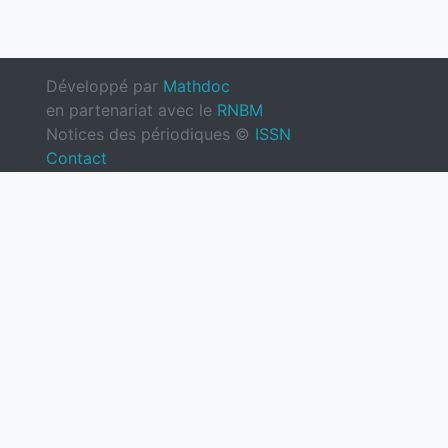
Développé par
Mathdoc
en partenariat avec le
RNBM
Notices des périodiques ©
ISSN
Contact