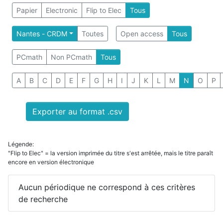
Papier
Electronic
Flip to Elec
Tous
Nantes - CRDM
Toutes
Open access
Tous
PCmath
Non PCmath
Tous
A
B
C
D
E
F
G
H
I
J
K
L
M
N
O
P
Exporter au format .csv
Légende:
"Flip to Elec" = la version imprimée du titre s'est arrêtée, mais le titre paraît
encore en version électronique
Aucun périodique ne correspond à ces critères
de recherche