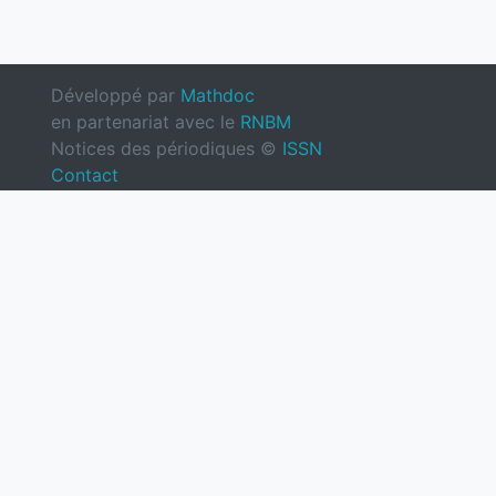
Développé par
Mathdoc
en partenariat avec le
RNBM
Notices des périodiques ©
ISSN
Contact