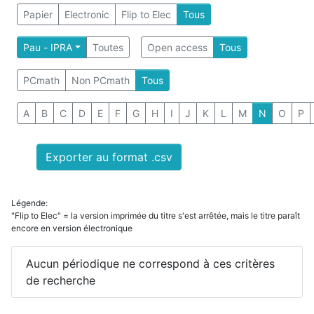
Papier
Electronic
Flip to Elec
Tous
Pau - IPRA
Toutes
Open access
Tous
PCmath
Non PCmath
Tous
A
B
C
D
E
F
G
H
I
J
K
L
M
N
O
P
Exporter au format .csv
Légende:
"Flip to Elec" = la version imprimée du titre s'est arrêtée, mais le titre paraît
encore en version électronique
Aucun périodique ne correspond à ces critères
de recherche