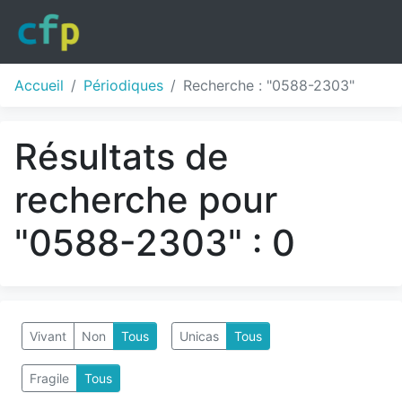
Accueil
Périodiques
Recherche : "0588-2303"
Résultats de
recherche pour
"0588-2303" : 0
Vivant
Non
Tous
Unicas
Tous
Fragile
Tous