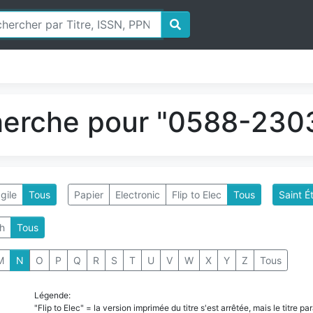
herche pour "0588-2303
gile
Tous
Papier
Electronic
Flip to Elec
Tous
Saint É
h
Tous
M
N
O
P
Q
R
S
T
U
V
W
X
Y
Z
Tous
Légende:
"Flip to Elec" = la version imprimée du titre s'est arrêtée, mais le titre 