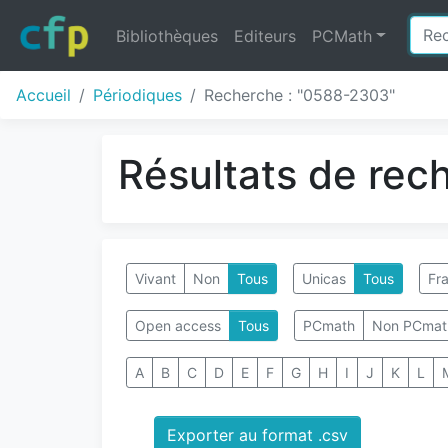
Bibliothèques
Editeurs
PCMath
Accueil
Périodiques
Recherche : "0588-2303"
Résultats de rec
Vivant
Non
Tous
Unicas
Tous
Fra
Open access
Tous
PCmath
Non PCmat
A
B
C
D
E
F
G
H
I
J
K
L
Exporter au format .csv