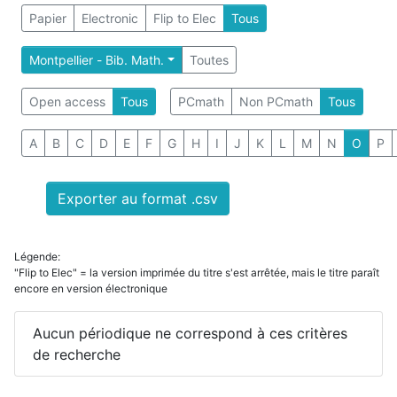
Papier
Electronic
Flip to Elec
Tous
Montpellier - Bib. Math.
Toutes
Open access
Tous
PCmath
Non PCmath
Tous
A
B
C
D
E
F
G
H
I
J
K
L
M
N
O
P
Exporter au format .csv
Légende:
"Flip to Elec" = la version imprimée du titre s'est arrêtée, mais le titre paraît
encore en version électronique
Aucun périodique ne correspond à ces critères
de recherche