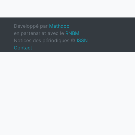
Développé par
Mathdoc
en partenariat avec le
RNBM
Notices des périodiques ©
ISSN
Contact