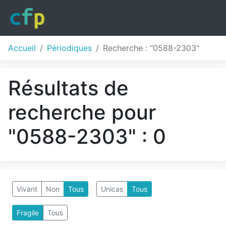
Accueil
Périodiques
Recherche : "0588-2303"
Résultats de
recherche pour
"0588-2303" : 0
Vivant
Non
Tous
Unicas
Tous
Fragile
Tous