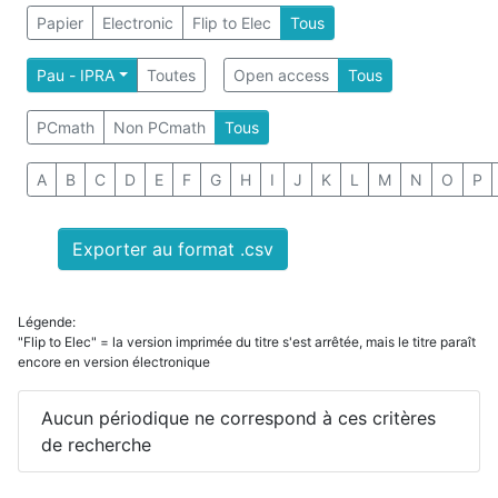
Papier
Electronic
Flip to Elec
Tous
Pau - IPRA
Toutes
Open access
Tous
PCmath
Non PCmath
Tous
A
B
C
D
E
F
G
H
I
J
K
L
M
N
O
P
Exporter au format .csv
Légende:
"Flip to Elec" = la version imprimée du titre s'est arrêtée, mais le titre paraît
encore en version électronique
Aucun périodique ne correspond à ces critères
de recherche