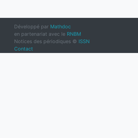
Développé par
Mathdoc
en partenariat avec le
RNBM
Notices des périodiques ©
ISSN
Contact