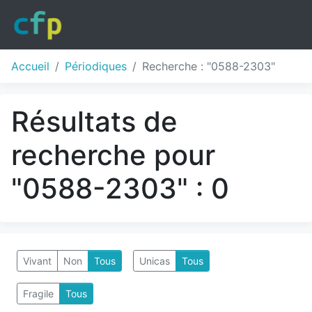
Accueil
Périodiques
Recherche : "0588-2303"
Résultats de
recherche pour
"0588-2303" : 0
Vivant
Non
Tous
Unicas
Tous
Fragile
Tous