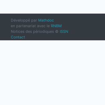
Développé par
Mathdoc
en partenariat avec le
RNBM
Notices des périodiques ©
ISSN
Contact