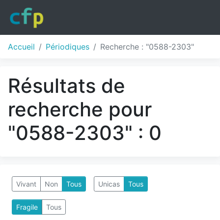
Accueil
Périodiques
Recherche : "0588-2303"
Résultats de
recherche pour
"0588-2303" : 0
Vivant
Non
Tous
Unicas
Tous
Fragile
Tous