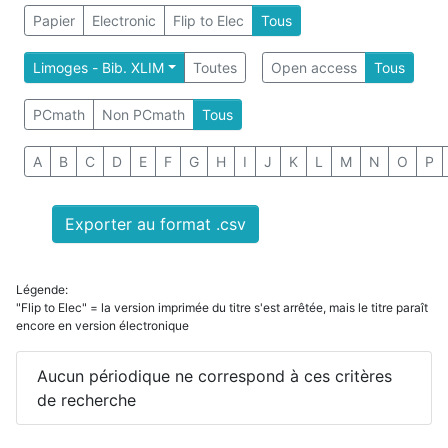
Papier
Electronic
Flip to Elec
Tous
Limoges - Bib. XLIM
Toutes
Open access
Tous
PCmath
Non PCmath
Tous
A
B
C
D
E
F
G
H
I
J
K
L
M
N
O
P
Exporter au format .csv
Légende:
"Flip to Elec" = la version imprimée du titre s'est arrêtée, mais le titre paraît
encore en version électronique
Aucun périodique ne correspond à ces critères
de recherche