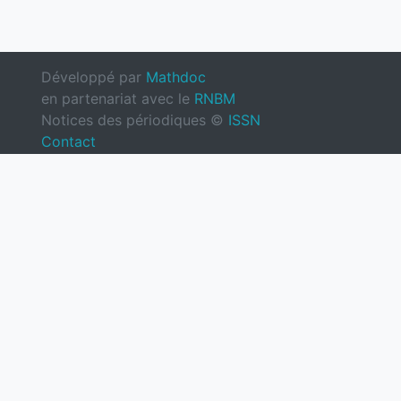
Développé par
Mathdoc
en partenariat avec le
RNBM
Notices des périodiques ©
ISSN
Contact