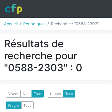
Accueil
Périodiques
Recherche : "0588-2303"
Résultats de
recherche pour
"0588-2303" : 0
Vivant
Non
Tous
Unicas
Tous
Fragile
Tous