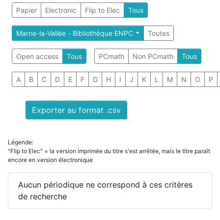
Papier
Electronic
Flip to Elec
Tous
Marne-la-Vallée - Bibliothèque ENPC
Toutes
Open access
Tous
PCmath
Non PCmath
Tous
A
B
C
D
E
F
G
H
I
J
K
L
M
N
O
P
Exporter au format .csv
Légende:
"Flip to Elec" = la version imprimée du titre s'est arrêtée, mais le titre paraît
encore en version électronique
Aucun périodique ne correspond à ces critères
de recherche