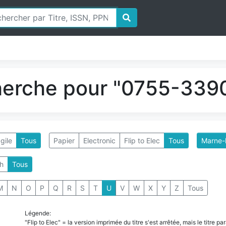
herche pour "0755-3390
gile
Tous
Papier
Electronic
Flip to Elec
Tous
Marne-l
h
Tous
M
N
O
P
Q
R
S
T
U
V
W
X
Y
Z
Tous
Légende:
"Flip to Elec" = la version imprimée du titre s'est arrêtée, mais le titre 