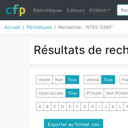
Bibliothèques
Editeurs
PCMath
Accueil
Périodiques
Recherche : "0755-3390"
Résultats de rec
Vivant
Non
Tous
Unicas
Tous
Fra
Open access
Tous
PCmath
Non PCmat
A
B
C
D
E
F
G
H
I
J
K
L
Exporter au format .csv