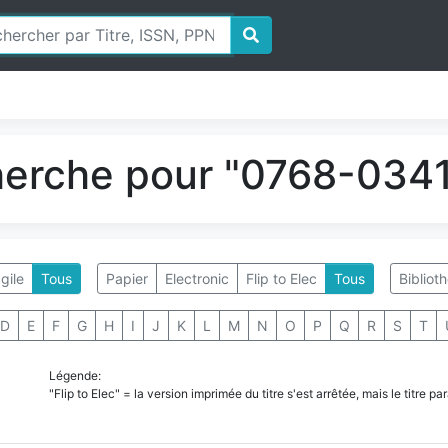
herche pour "0768-0341
gile
Tous
Papier
Electronic
Flip to Elec
Tous
Bibliot
D
E
F
G
H
I
J
K
L
M
N
O
P
Q
R
S
T
Légende:
"Flip to Elec" = la version imprimée du titre s'est arrêtée, mais le titre 