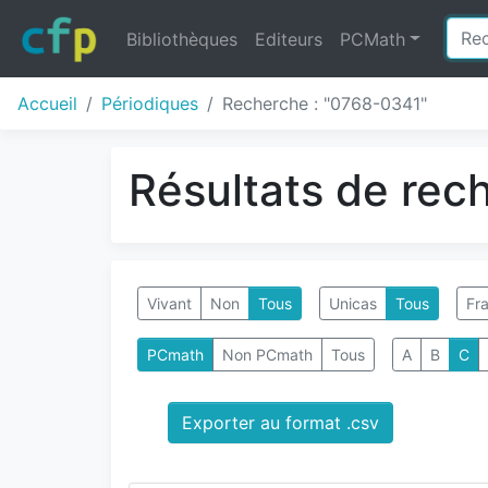
Bibliothèques
Editeurs
PCMath
Accueil
Périodiques
Recherche : "0768-0341"
Résultats de rec
Vivant
Non
Tous
Unicas
Tous
Fra
PCmath
Non PCmath
Tous
A
B
C
Exporter au format .csv