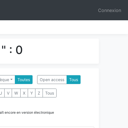
Connexion
" : 0
hèque
Toutes
Open access
Tous
U
V
W
X
Y
Z
Tous
paraît encore en version électronique