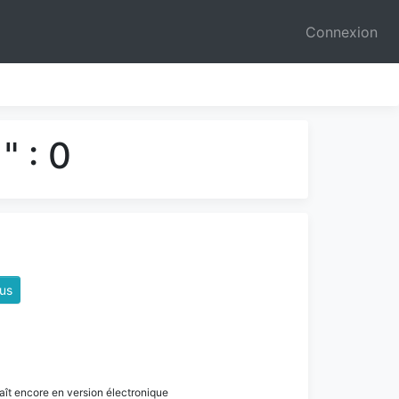
Connexion
" : 0
us
paraît encore en version électronique