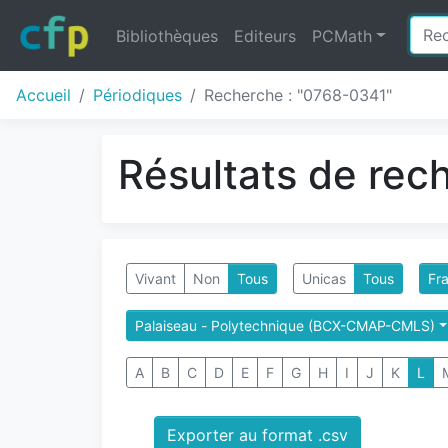
Bibliothèques
Editeurs
PCMath
Accueil
Périodiques
Recherche : "0768-0341"
Résultats de rec
Vivant
Non
Tous
Unicas
Tous
Fra
Palaiseau - Polytechnique (BCX-CMAP-CMLS)
A
B
C
D
E
F
G
H
I
J
K
L
Exporter au format .csv