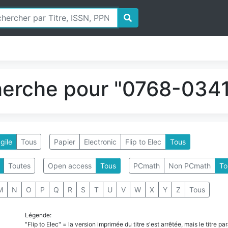
herche pour "0768-0341
gile
Tous
Papier
Electronic
Flip to Elec
Tous
Toutes
Open access
Tous
PCmath
Non PCmath
To
M
N
O
P
Q
R
S
T
U
V
W
X
Y
Z
Tous
Légende:
"Flip to Elec" = la version imprimée du titre s'est arrêtée, mais le titre 