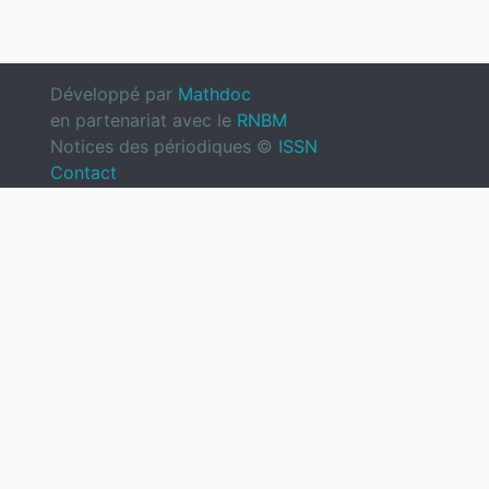
Développé par
Mathdoc
en partenariat avec le
RNBM
Notices des périodiques ©
ISSN
Contact