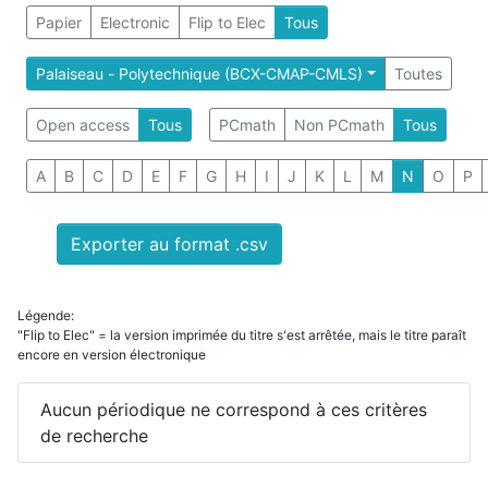
Papier
Electronic
Flip to Elec
Tous
Palaiseau - Polytechnique (BCX-CMAP-CMLS)
Toutes
Open access
Tous
PCmath
Non PCmath
Tous
A
B
C
D
E
F
G
H
I
J
K
L
M
N
O
P
Exporter au format .csv
Légende:
"Flip to Elec" = la version imprimée du titre s'est arrêtée, mais le titre paraît
encore en version électronique
Aucun périodique ne correspond à ces critères
de recherche