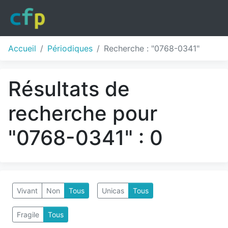
Accueil
Périodiques
Recherche : "0768-0341"
Résultats de
recherche pour
"0768-0341" : 0
Vivant
Non
Tous
Unicas
Tous
Fragile
Tous