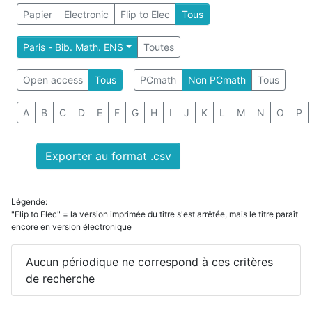
Papier
Electronic
Flip to Elec
Tous
Paris - Bib. Math. ENS
Toutes
Open access
Tous
PCmath
Non PCmath
Tous
A
B
C
D
E
F
G
H
I
J
K
L
M
N
O
P
Exporter au format .csv
Légende:
"Flip to Elec" = la version imprimée du titre s'est arrêtée, mais le titre paraît
encore en version électronique
Aucun périodique ne correspond à ces critères
de recherche