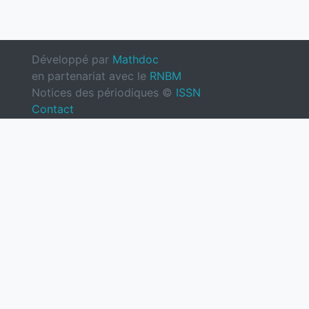
Développé par
Mathdoc
en partenariat avec le
RNBM
Notices des périodiques ©
ISSN
Contact