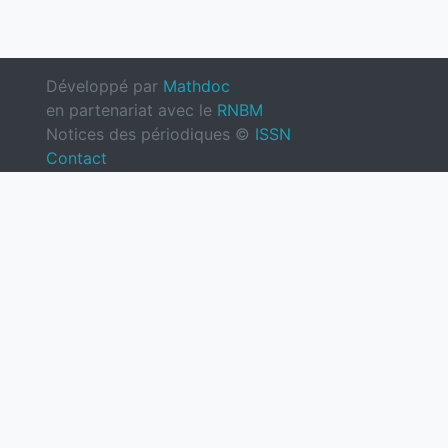
Développé par
Mathdoc
en partenariat avec le
RNBM
Notices des périodiques ©
ISSN
Contact