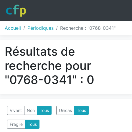
Accueil
Périodiques
Recherche : "0768-0341"
Résultats de
recherche pour
"0768-0341" : 0
Vivant
Non
Tous
Unicas
Tous
Fragile
Tous