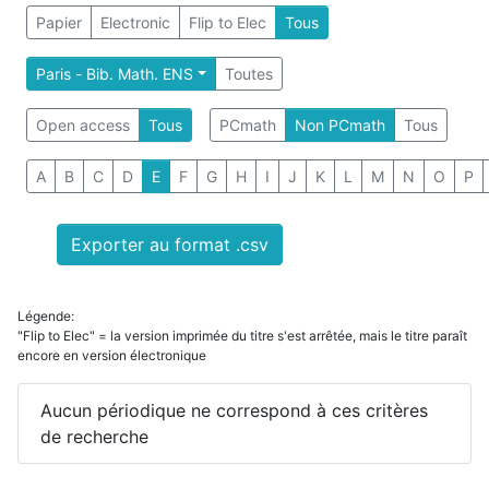
Papier
Electronic
Flip to Elec
Tous
Paris - Bib. Math. ENS
Toutes
Open access
Tous
PCmath
Non PCmath
Tous
A
B
C
D
E
F
G
H
I
J
K
L
M
N
O
P
Exporter au format .csv
Légende:
"Flip to Elec" = la version imprimée du titre s'est arrêtée, mais le titre paraît
encore en version électronique
Aucun périodique ne correspond à ces critères
de recherche