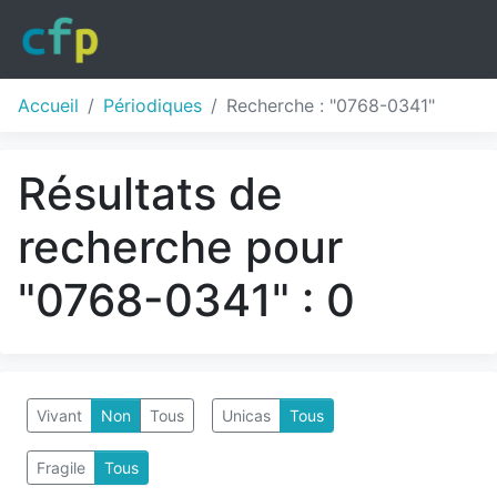
Accueil
Périodiques
Recherche : "0768-0341"
Résultats de
recherche pour
"0768-0341" : 0
Vivant
Non
Tous
Unicas
Tous
Fragile
Tous