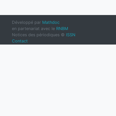
Développé par
Mathdoc
en partenariat avec le
RNBM
Notices des périodiques ©
ISSN
Contact