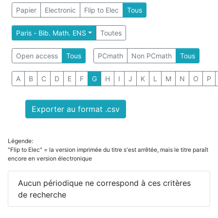
Papier
Electronic
Flip to Elec
Tous
Paris - Bib. Math. ENS
Toutes
Open access
Tous
PCmath
Non PCmath
Tous
A
B
C
D
E
F
G
H
I
J
K
L
M
N
O
P
Exporter au format .csv
Légende:
"Flip to Elec" = la version imprimée du titre s'est arrêtée, mais le titre paraît
encore en version électronique
Aucun périodique ne correspond à ces critères
de recherche