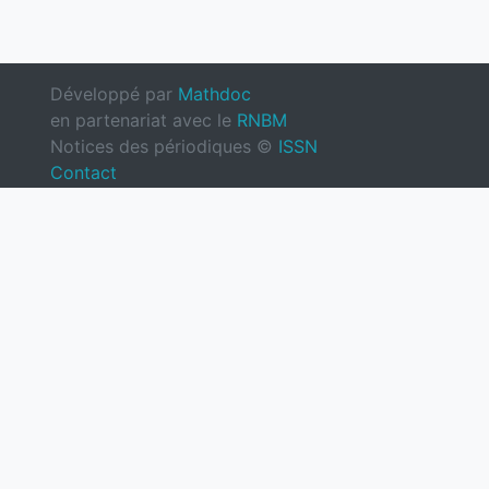
Développé par
Mathdoc
en partenariat avec le
RNBM
Notices des périodiques ©
ISSN
Contact