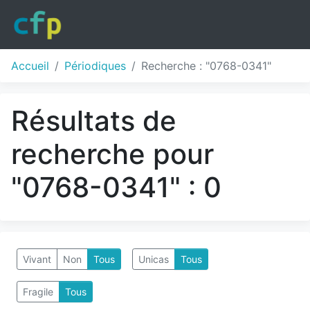
Accueil
Périodiques
Recherche : "0768-0341"
Résultats de
recherche pour
"0768-0341" : 0
Vivant
Non
Tous
Unicas
Tous
Fragile
Tous