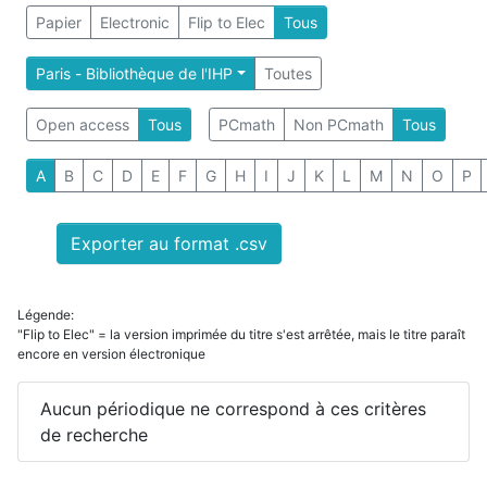
Papier
Electronic
Flip to Elec
Tous
Paris - Bibliothèque de l'IHP
Toutes
Open access
Tous
PCmath
Non PCmath
Tous
A
B
C
D
E
F
G
H
I
J
K
L
M
N
O
P
Exporter au format .csv
Légende:
"Flip to Elec" = la version imprimée du titre s'est arrêtée, mais le titre paraît
encore en version électronique
Aucun périodique ne correspond à ces critères
de recherche