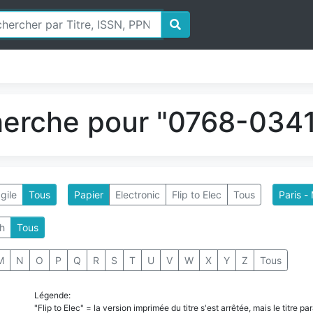
herche pour "0768-0341
gile
Tous
Papier
Electronic
Flip to Elec
Tous
Paris -
h
Tous
M
N
O
P
Q
R
S
T
U
V
W
X
Y
Z
Tous
Légende:
"Flip to Elec" = la version imprimée du titre s'est arrêtée, mais le titre 