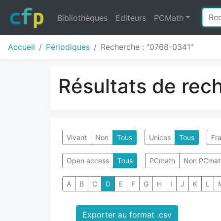
Bibliothèques
Editeurs
PCMath
Accueil
Périodiques
Recherche : "0768-0341"
Résultats de rec
Vivant
Non
Tous
Unicas
Tous
Fra
Open access
Tous
PCmath
Non PCmat
A
B
C
D
E
F
G
H
I
J
K
L
Exporter au format .csv