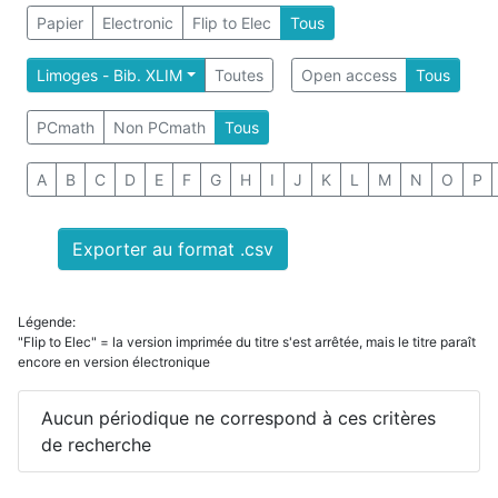
Papier
Electronic
Flip to Elec
Tous
Limoges - Bib. XLIM
Toutes
Open access
Tous
PCmath
Non PCmath
Tous
A
B
C
D
E
F
G
H
I
J
K
L
M
N
O
P
Exporter au format .csv
Légende:
"Flip to Elec" = la version imprimée du titre s'est arrêtée, mais le titre paraît
encore en version électronique
Aucun périodique ne correspond à ces critères
de recherche