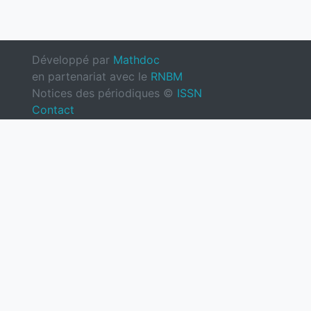
Développé par
Mathdoc
en partenariat avec le
RNBM
Notices des périodiques ©
ISSN
Contact