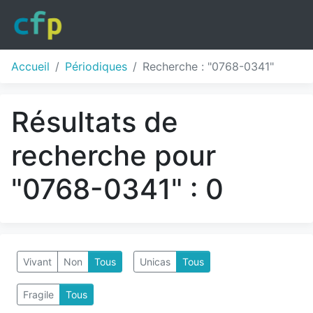
Accueil
Périodiques
Recherche : "0768-0341"
Résultats de
recherche pour
"0768-0341" : 0
Vivant
Non
Tous
Unicas
Tous
Fragile
Tous