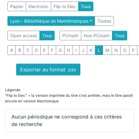
Papier
Electronic
Flip to Elec
Tous
Lyon - Bibliothèque de Mathématiques
Toutes
Open access
Tous
PCmath
Non PCmath
Tous
A
B
C
D
E
F
G
H
I
J
K
L
M
N
O
P
Exporter au format .csv
Légende:
"Flip to Elec" = la version imprimée du titre s'est arrêtée, mais le titre paraît
encore en version électronique
Aucun périodique ne correspond à ces critères
de recherche