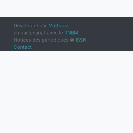
Développé par
Mathdoc
en partenariat avec le
RNBM
Notices des périodiques ©
ISSN
Contact