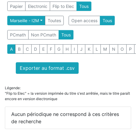
Papier
Electronic
Flip to Elec
Tous
Marseille - I2M
Toutes
Open access
Tous
PCmath
Non PCmath
Tous
A
B
C
D
E
F
G
H
I
J
K
L
M
N
O
P
Exporter au format .csv
Légende:
"Flip to Elec" = la version imprimée du titre s'est arrêtée, mais le titre paraît
encore en version électronique
Aucun périodique ne correspond à ces critères
de recherche