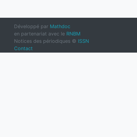
Développé par
Mathdoc
en partenariat avec le
RNBM
Notices des périodiques ©
ISSN
Contact