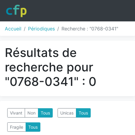
Accueil
Périodiques
Recherche : "0768-0341"
Résultats de
recherche pour
"0768-0341" : 0
Vivant
Non
Tous
Unicas
Tous
Fragile
Tous