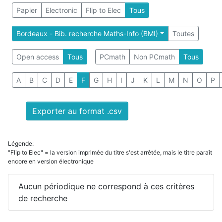
Papier
Electronic
Flip to Elec
Tous
Bordeaux - Bib. recherche Maths-Info (BMI)
Toutes
Open access
Tous
PCmath
Non PCmath
Tous
A
B
C
D
E
F
G
H
I
J
K
L
M
N
O
P
Exporter au format .csv
Légende:
"Flip to Elec" = la version imprimée du titre s'est arrêtée, mais le titre paraît
encore en version électronique
Aucun périodique ne correspond à ces critères
de recherche