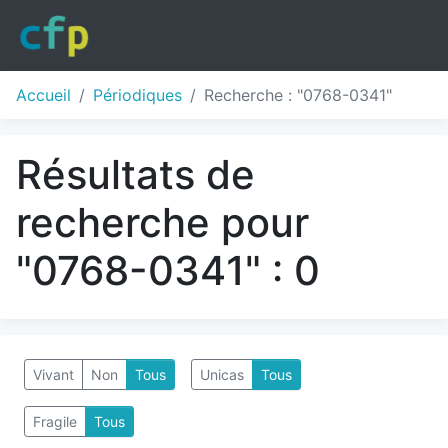
Accueil
Périodiques
Recherche : "0768-0341"
Résultats de
recherche pour
"0768-0341" : 0
Vivant
Non
Tous
Unicas
Tous
Fragile
Tous