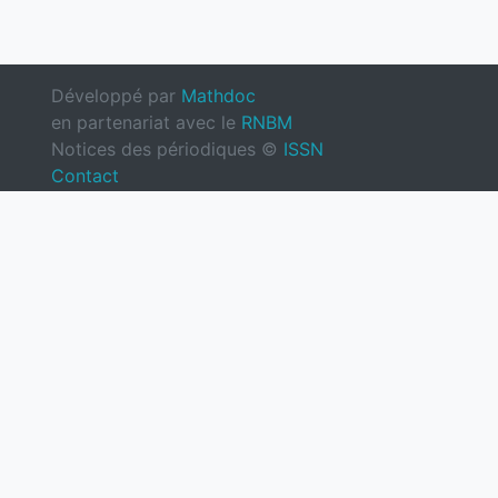
Développé par
Mathdoc
en partenariat avec le
RNBM
Notices des périodiques ©
ISSN
Contact