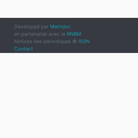
Développé par
Mathdoc
en partenariat avec le
RNBM
Notices des périodiques ©
ISSN
Contact