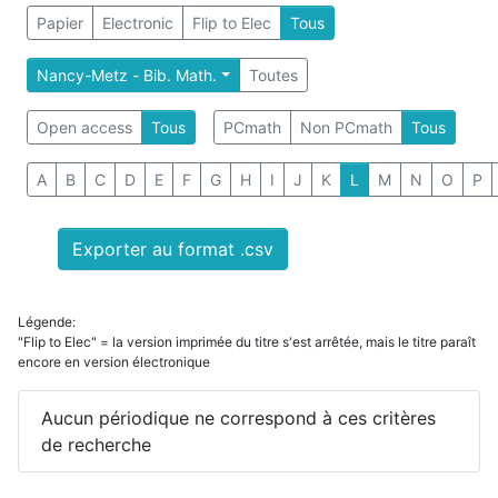
Papier
Electronic
Flip to Elec
Tous
Nancy-Metz - Bib. Math.
Toutes
Open access
Tous
PCmath
Non PCmath
Tous
A
B
C
D
E
F
G
H
I
J
K
L
M
N
O
P
Exporter au format .csv
Légende:
"Flip to Elec" = la version imprimée du titre s'est arrêtée, mais le titre paraît
encore en version électronique
Aucun périodique ne correspond à ces critères
de recherche