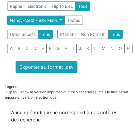
Papier
Electronic
Flip to Elec
Tous
Nancy-Metz - Bib. Math.
Toutes
Open access
Tous
PCmath
Non PCmath
Tous
A
B
C
D
E
F
G
H
I
J
K
L
M
N
O
P
Exporter au format .csv
Légende:
"Flip to Elec" = la version imprimée du titre s'est arrêtée, mais le titre paraît
encore en version électronique
Aucun périodique ne correspond à ces critères
de recherche