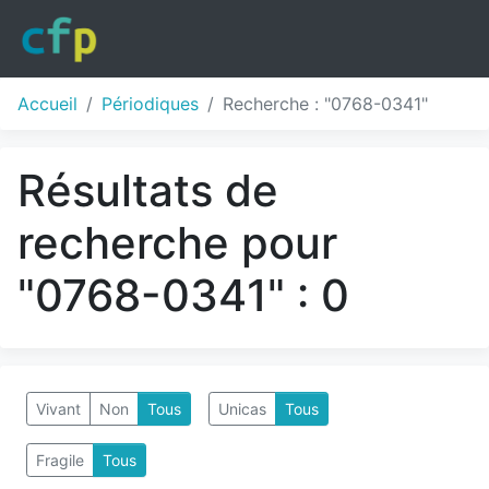
Accueil
Périodiques
Recherche : "0768-0341"
Résultats de
recherche pour
"0768-0341" : 0
Vivant
Non
Tous
Unicas
Tous
Fragile
Tous