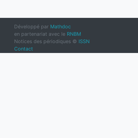
Développé par
Mathdoc
en partenariat avec le
RNBM
Notices des périodiques ©
ISSN
Contact