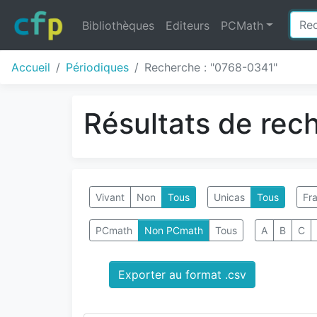
Bibliothèques
Editeurs
PCMath
Accueil
Périodiques
Recherche : "0768-0341"
Résultats de rec
Vivant
Non
Tous
Unicas
Tous
Fra
PCmath
Non PCmath
Tous
A
B
C
Exporter au format .csv