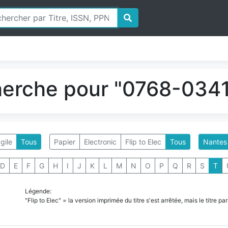
herche pour "0768-0341
gile
Tous
Papier
Electronic
Flip to Elec
Tous
Nantes
D
E
F
G
H
I
J
K
L
M
N
O
P
Q
R
S
T
Légende:
"Flip to Elec" = la version imprimée du titre s'est arrêtée, mais le titre 