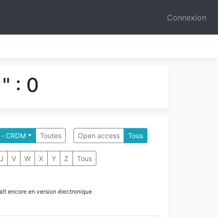
Connexion
" : 0
 - CRDM
Toutes
Open access
Tous
U
V
W
X
Y
Z
Tous
paraît encore en version électronique