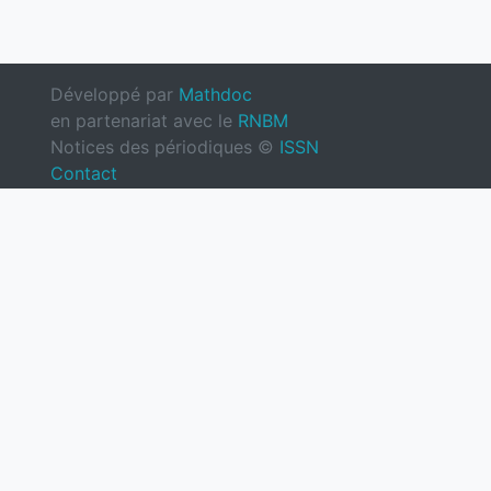
Développé par
Mathdoc
en partenariat avec le
RNBM
Notices des périodiques ©
ISSN
Contact