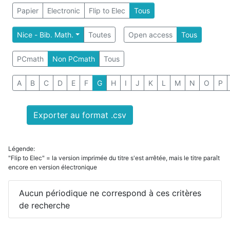
Papier
Electronic
Flip to Elec
Tous
Nice - Bib. Math.
Toutes
Open access
Tous
PCmath
Non PCmath
Tous
A
B
C
D
E
F
G
H
I
J
K
L
M
N
O
P
Exporter au format .csv
Légende:
"Flip to Elec" = la version imprimée du titre s'est arrêtée, mais le titre paraît
encore en version électronique
Aucun périodique ne correspond à ces critères
de recherche