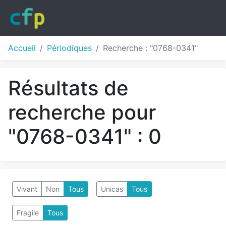
Accueil
Périodiques
Recherche : "0768-0341"
Résultats de
recherche pour
"0768-0341" : 0
Vivant
Non
Tous
Unicas
Tous
Fragile
Tous