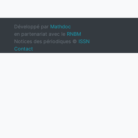
Développé par
Mathdoc
en partenariat avec le
RNBM
Notices des périodiques ©
ISSN
Contact