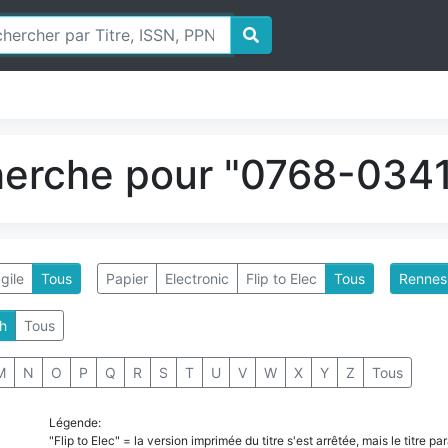
herche pour "0768-0341
gile
Tous
Papier
Electronic
Flip to Elec
Tous
Rennes 
h
Tous
M
N
O
P
Q
R
S
T
U
V
W
X
Y
Z
Tous
Légende:
"Flip to Elec" = la version imprimée du titre s'est arrêtée, mais le titre 