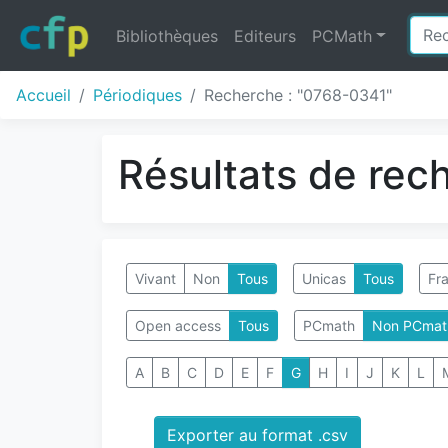
Bibliothèques
Editeurs
PCMath
Accueil
Périodiques
Recherche : "0768-0341"
Résultats de rec
Vivant
Non
Tous
Unicas
Tous
Fra
Open access
Tous
PCmath
Non PCmat
A
B
C
D
E
F
G
H
I
J
K
L
Exporter au format .csv