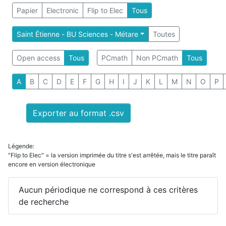
Papier
Electronic
Flip to Elec
Tous
Saint Étienne - BU Sciences - Métare
Toutes
Open access
Tous
PCmath
Non PCmath
Tous
A
B
C
D
E
F
G
H
I
J
K
L
M
N
O
P
Exporter au format .csv
Légende:
"Flip to Elec" = la version imprimée du titre s'est arrêtée, mais le titre paraît
encore en version électronique
Aucun périodique ne correspond à ces critères
de recherche