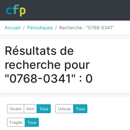
Accueil
Périodiques
Recherche : "0768-0341"
Résultats de
recherche pour
"0768-0341" : 0
Vivant
Non
Tous
Unicas
Tous
Fragile
Tous