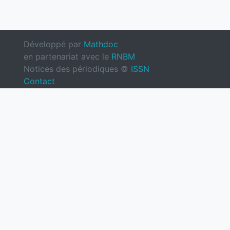
Développé par
Mathdoc
en partenariat avec le
RNBM
Notices des périodiques ©
ISSN
Contact