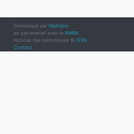
Développé par
Mathdoc
en partenariat avec le
RNBM
Notices des périodiques ©
ISSN
Contact