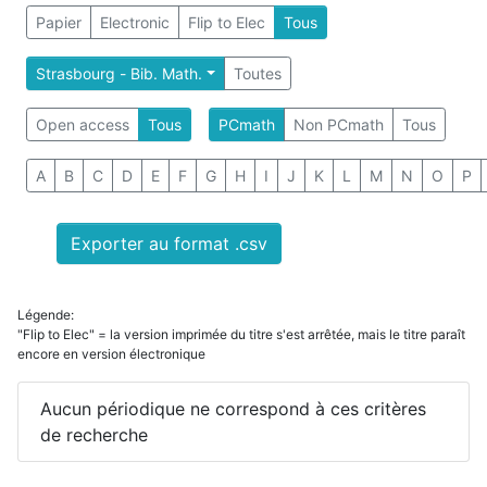
Papier
Electronic
Flip to Elec
Tous
Strasbourg - Bib. Math.
Toutes
Open access
Tous
PCmath
Non PCmath
Tous
A
B
C
D
E
F
G
H
I
J
K
L
M
N
O
P
Exporter au format .csv
Légende:
"Flip to Elec" = la version imprimée du titre s'est arrêtée, mais le titre paraît
encore en version électronique
Aucun périodique ne correspond à ces critères
de recherche