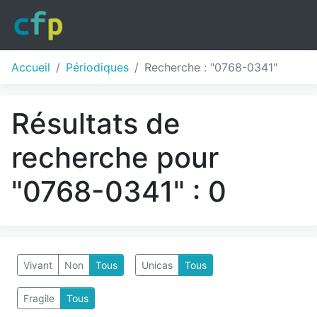
Accueil
Périodiques
Recherche : "0768-0341"
Résultats de
recherche pour
"0768-0341" : 0
Vivant
Non
Tous
Unicas
Tous
Fragile
Tous