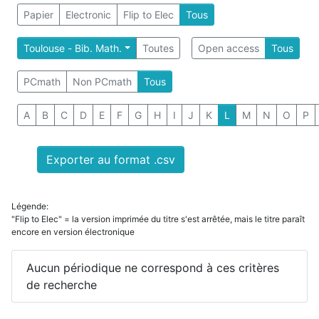
Papier
Electronic
Flip to Elec
Tous
Toulouse - Bib. Math.
Toutes
Open access
Tous
PCmath
Non PCmath
Tous
A
B
C
D
E
F
G
H
I
J
K
L
M
N
O
P
Exporter au format .csv
Légende:
"Flip to Elec" = la version imprimée du titre s'est arrêtée, mais le titre paraît
encore en version électronique
Aucun périodique ne correspond à ces critères
de recherche