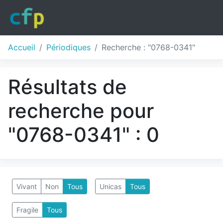
Accueil
Périodiques
Recherche : "0768-0341"
Résultats de
recherche pour
"0768-0341" : 0
Vivant
Non
Tous
Unicas
Tous
Fragile
Tous