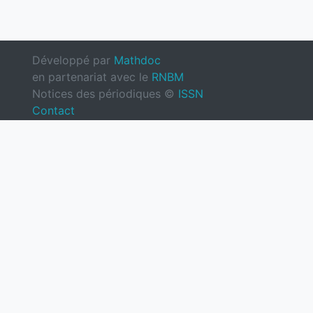
Développé par
Mathdoc
en partenariat avec le
RNBM
Notices des périodiques ©
ISSN
Contact