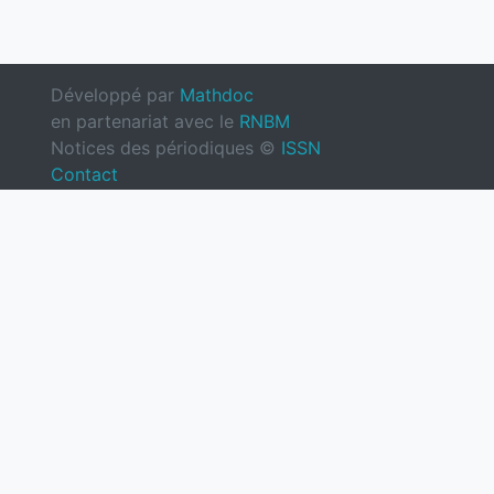
Développé par
Mathdoc
en partenariat avec le
RNBM
Notices des périodiques ©
ISSN
Contact