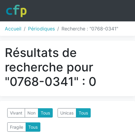
Accueil
Périodiques
Recherche : "0768-0341"
Résultats de
recherche pour
"0768-0341" : 0
Vivant
Non
Tous
Unicas
Tous
Fragile
Tous