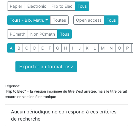
Papier
Electronic
Flip to Elec
Tous
Tours - Bib. Math.
Toutes
Open access
Tous
PCmath
Non PCmath
Tous
A
B
C
D
E
F
G
H
I
J
K
L
M
N
O
P
Exporter au format .csv
Légende:
"Flip to Elec" = la version imprimée du titre s'est arrêtée, mais le titre paraît
encore en version électronique
Aucun périodique ne correspond à ces critères
de recherche