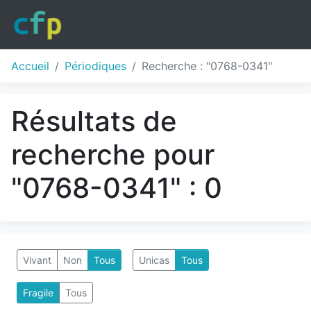
Accueil
Périodiques
Recherche : "0768-0341"
Résultats de
recherche pour
"0768-0341" : 0
Vivant
Non
Tous
Unicas
Tous
Fragile
Tous