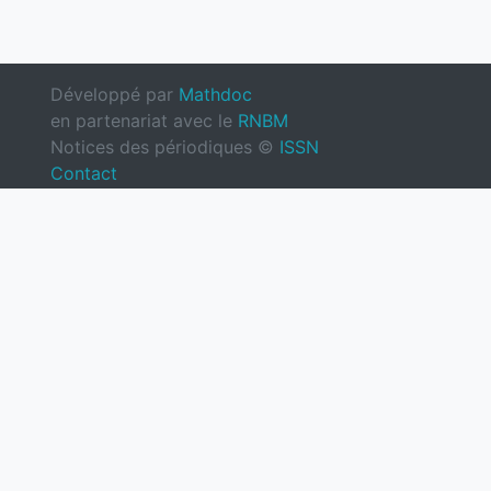
Développé par
Mathdoc
en partenariat avec le
RNBM
Notices des périodiques ©
ISSN
Contact