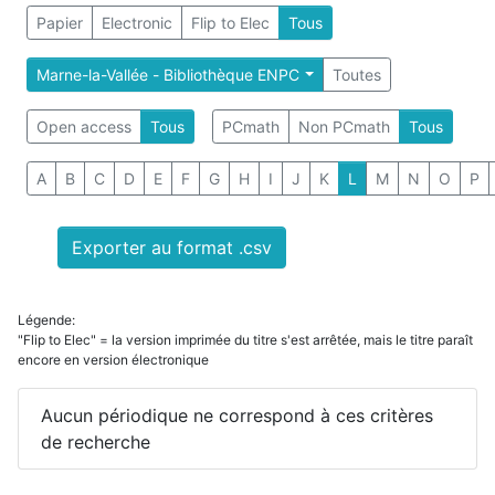
Papier
Electronic
Flip to Elec
Tous
Marne-la-Vallée - Bibliothèque ENPC
Toutes
Open access
Tous
PCmath
Non PCmath
Tous
A
B
C
D
E
F
G
H
I
J
K
L
M
N
O
P
Exporter au format .csv
Légende:
"Flip to Elec" = la version imprimée du titre s'est arrêtée, mais le titre paraît
encore en version électronique
Aucun périodique ne correspond à ces critères
de recherche