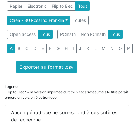
Papier
Electronic
Flip to Elec
Tous
Caen - BU Rosalind Franklin
Toutes
Open access
Tous
PCmath
Non PCmath
Tous
A
B
C
D
E
F
G
H
I
J
K
L
M
N
O
P
Exporter au format .csv
Légende:
"Flip to Elec" = la version imprimée du titre s'est arrêtée, mais le titre paraît
encore en version électronique
Aucun périodique ne correspond à ces critères
de recherche