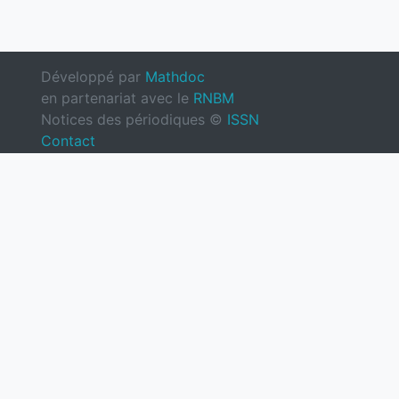
Développé par
Mathdoc
en partenariat avec le
RNBM
Notices des périodiques ©
ISSN
Contact