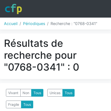
Accueil
Périodiques
Recherche : "0768-0341"
Résultats de
recherche pour
"0768-0341" : 0
Vivant
Non
Tous
Unicas
Tous
Fragile
Tous