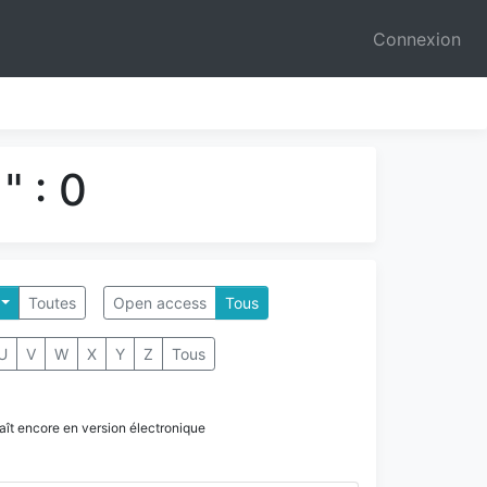
Connexion
" : 0
Toutes
Open access
Tous
U
V
W
X
Y
Z
Tous
paraît encore en version électronique