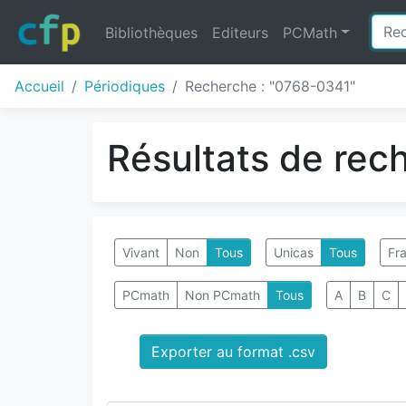
Bibliothèques
Editeurs
PCMath
Accueil
Périodiques
Recherche : "0768-0341"
Résultats de rec
Vivant
Non
Tous
Unicas
Tous
Fra
PCmath
Non PCmath
Tous
A
B
C
Exporter au format .csv