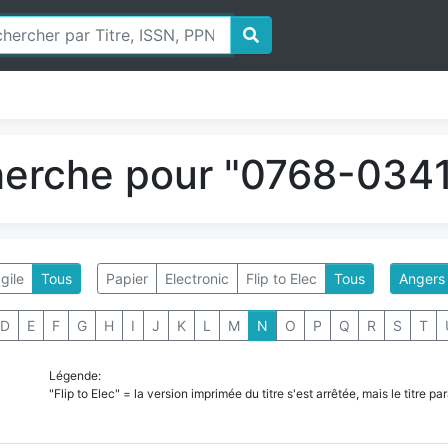
herche pour "0768-0341
gile
Tous
Papier
Electronic
Flip to Elec
Tous
Angers
D
E
F
G
H
I
J
K
L
M
N
O
P
Q
R
S
T
Légende:
"Flip to Elec" = la version imprimée du titre s'est arrêtée, mais le titre 