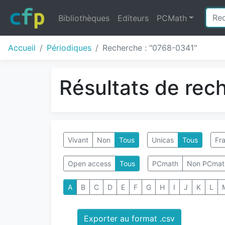
Bibliothèques
Editeurs
PCMath
Accueil
Périodiques
Recherche : "0768-0341"
Résultats de rec
Vivant
Non
Tous
Unicas
Tous
Fra
Open access
Tous
PCmath
Non PCmat
A
B
C
D
E
F
G
H
I
J
K
L
Exporter au format .csv