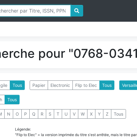
herche pour "0768-0341
gile
Tous
Papier
Electronic
Flip to Elec
Tous
Versaill
h
Tous
M
N
O
P
Q
R
S
T
U
V
W
X
Y
Z
Tous
Légende:
"Flip to Elec" = la version imprimée du titre s'est arrêtée, mais le titre 