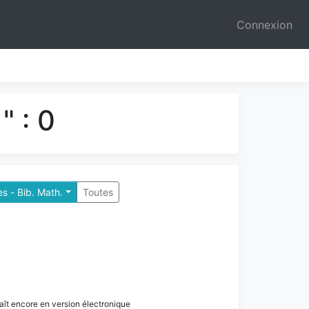
Connexion
" : 0
es - Bib. Math.
Toutes
paraît encore en version électronique