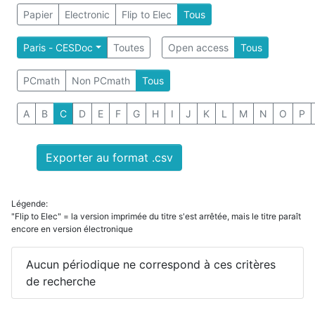
Papier
Electronic
Flip to Elec
Tous
Paris - CESDoc
Toutes
Open access
Tous
PCmath
Non PCmath
Tous
A
B
C
D
E
F
G
H
I
J
K
L
M
N
O
P
Exporter au format .csv
Légende:
"Flip to Elec" = la version imprimée du titre s'est arrêtée, mais le titre paraît
encore en version électronique
Aucun périodique ne correspond à ces critères
de recherche