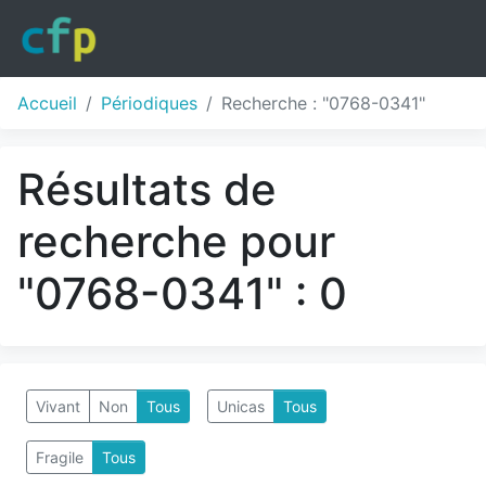
Accueil
Périodiques
Recherche : "0768-0341"
Résultats de
recherche pour
"0768-0341" : 0
Vivant
Non
Tous
Unicas
Tous
Fragile
Tous