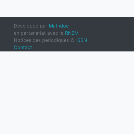
Développé par
Mathdoc
en partenariat avec le
RNBM
Notices des périodiques ©
ISSN
Contact