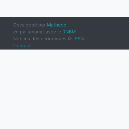
Développé par
Mathdoc
en partenariat avec le
RNBM
Notices des périodiques ©
ISSN
Contact