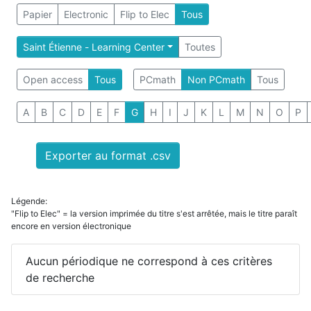
Papier
Electronic
Flip to Elec
Tous
Saint Étienne - Learning Center
Toutes
Open access
Tous
PCmath
Non PCmath
Tous
A
B
C
D
E
F
G
H
I
J
K
L
M
N
O
P
Exporter au format .csv
Légende:
"Flip to Elec" = la version imprimée du titre s'est arrêtée, mais le titre paraît
encore en version électronique
Aucun périodique ne correspond à ces critères
de recherche