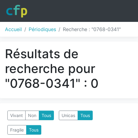
Accueil
Périodiques
Recherche : "0768-0341"
Résultats de
recherche pour
"0768-0341" : 0
Vivant
Non
Tous
Unicas
Tous
Fragile
Tous