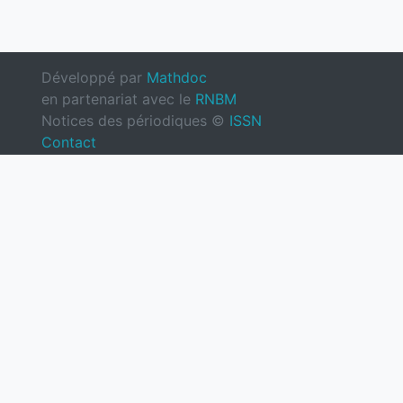
Développé par
Mathdoc
en partenariat avec le
RNBM
Notices des périodiques ©
ISSN
Contact