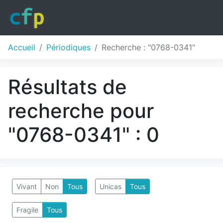
Accueil
Périodiques
Recherche : "0768-0341"
Résultats de
recherche pour
"0768-0341" : 0
Vivant
Non
Tous
Unicas
Tous
Fragile
Tous