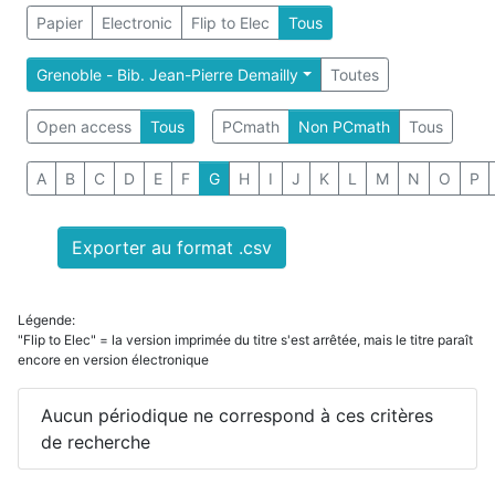
Papier
Electronic
Flip to Elec
Tous
Grenoble - Bib. Jean-Pierre Demailly
Toutes
Open access
Tous
PCmath
Non PCmath
Tous
A
B
C
D
E
F
G
H
I
J
K
L
M
N
O
P
Exporter au format .csv
Légende:
"Flip to Elec" = la version imprimée du titre s'est arrêtée, mais le titre paraît
encore en version électronique
Aucun périodique ne correspond à ces critères
de recherche