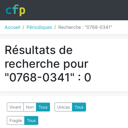
Accueil
Périodiques
Recherche : "0768-0341"
Résultats de
recherche pour
"0768-0341" : 0
Vivant
Non
Tous
Unicas
Tous
Fragile
Tous