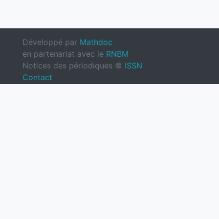
Développé par
Mathdoc
en partenariat avec le
RNBM
Notices des périodiques ©
ISSN
Contact