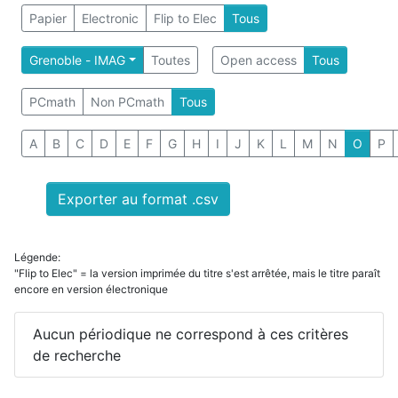
Papier
Electronic
Flip to Elec
Tous
Grenoble - IMAG
Toutes
Open access
Tous
PCmath
Non PCmath
Tous
A
B
C
D
E
F
G
H
I
J
K
L
M
N
O
P
Exporter au format .csv
Légende:
"Flip to Elec" = la version imprimée du titre s'est arrêtée, mais le titre paraît
encore en version électronique
Aucun périodique ne correspond à ces critères
de recherche