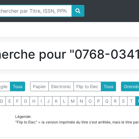
herche pour "0768-0341
gile
Tous
Papier
Electronic
Flip to Elec
Tous
Grenob
D
E
F
G
H
I
J
K
L
M
N
O
P
Q
R
S
T
Légende:
"Flip to Elec" = la version imprimée du titre s'est arrêtée, mais le titre 