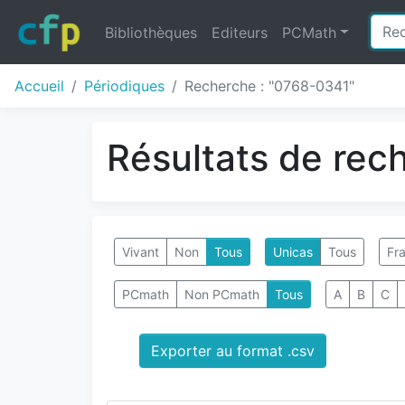
Bibliothèques
Editeurs
PCMath
Accueil
Périodiques
Recherche : "0768-0341"
Résultats de rec
Vivant
Non
Tous
Unicas
Tous
Fra
PCmath
Non PCmath
Tous
A
B
C
Exporter au format .csv