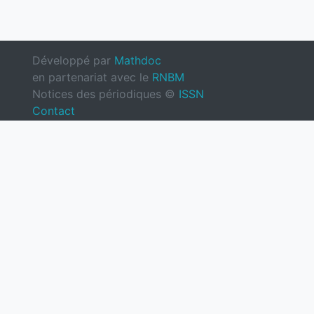
Développé par
Mathdoc
en partenariat avec le
RNBM
Notices des périodiques ©
ISSN
Contact