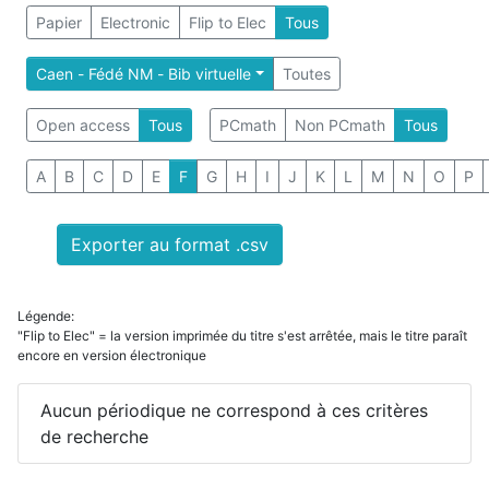
Papier
Electronic
Flip to Elec
Tous
Caen - Fédé NM - Bib virtuelle
Toutes
Open access
Tous
PCmath
Non PCmath
Tous
A
B
C
D
E
F
G
H
I
J
K
L
M
N
O
P
Exporter au format .csv
Légende:
"Flip to Elec" = la version imprimée du titre s'est arrêtée, mais le titre paraît
encore en version électronique
Aucun périodique ne correspond à ces critères
de recherche