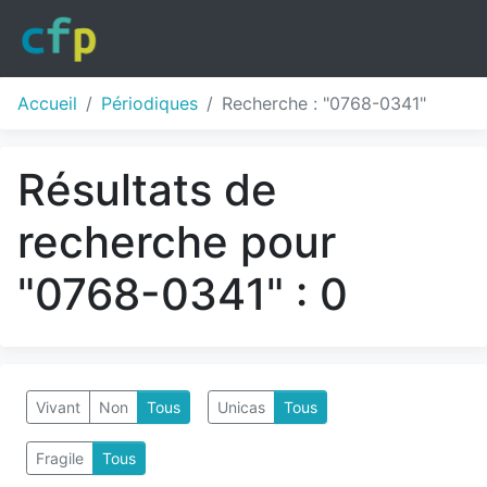
Accueil
Périodiques
Recherche : "0768-0341"
Résultats de
recherche pour
"0768-0341" : 0
Vivant
Non
Tous
Unicas
Tous
Fragile
Tous