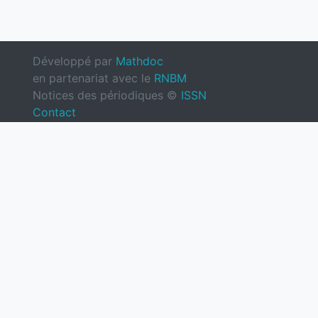
Développé par
Mathdoc
en partenariat avec le
RNBM
Notices des périodiques ©
ISSN
Contact