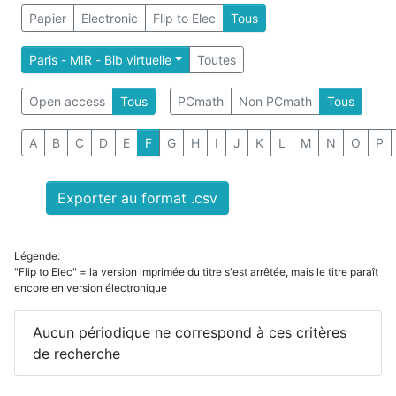
Papier
Electronic
Flip to Elec
Tous
Paris - MIR - Bib virtuelle
Toutes
Open access
Tous
PCmath
Non PCmath
Tous
A
B
C
D
E
F
G
H
I
J
K
L
M
N
O
P
Exporter au format .csv
Légende:
"Flip to Elec" = la version imprimée du titre s'est arrêtée, mais le titre paraît
encore en version électronique
Aucun périodique ne correspond à ces critères
de recherche