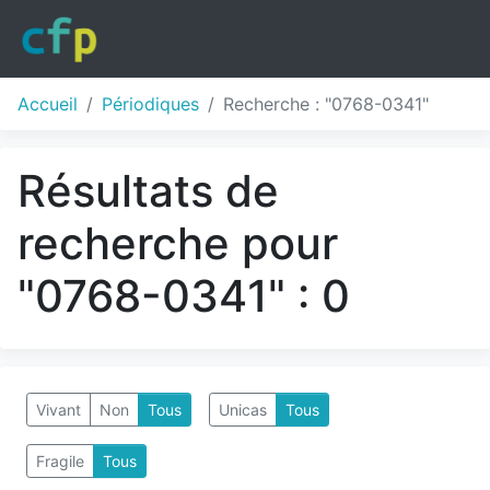
Accueil
Périodiques
Recherche : "0768-0341"
Résultats de
recherche pour
"0768-0341" : 0
Vivant
Non
Tous
Unicas
Tous
Fragile
Tous