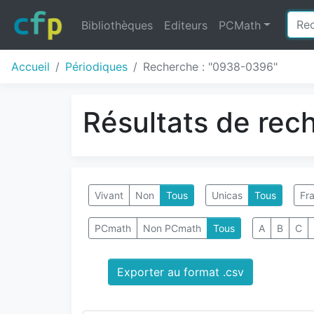
Bibliothèques
Editeurs
PCMath
Accueil
Périodiques
Recherche : "0938-0396"
Résultats de rec
Vivant
Non
Tous
Unicas
Tous
Fra
PCmath
Non PCmath
Tous
A
B
C
Exporter au format .csv