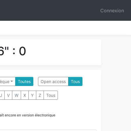
Connexion
" : 0
hèque
Toutes
Open access
Tous
U
V
W
X
Y
Z
Tous
paraît encore en version électronique