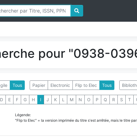
herche pour "0938-0396
gile
Tous
Papier
Electronic
Flip to Elec
Tous
Bibliot
D
E
F
G
H
I
J
K
L
M
N
O
P
Q
R
S
T
Légende:
"Flip to Elec" = la version imprimée du titre s'est arrêtée, mais le titre 