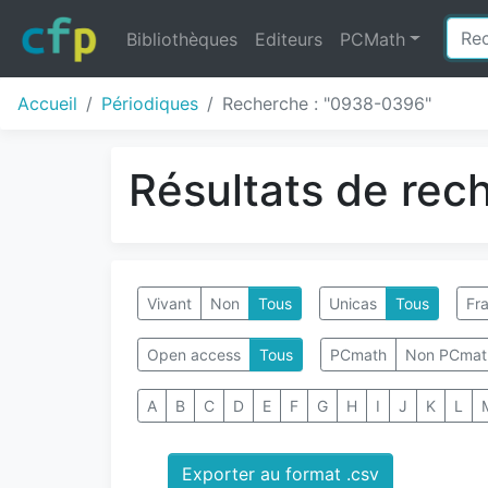
Bibliothèques
Editeurs
PCMath
Accueil
Périodiques
Recherche : "0938-0396"
Résultats de rec
Vivant
Non
Tous
Unicas
Tous
Fra
Open access
Tous
PCmath
Non PCmat
A
B
C
D
E
F
G
H
I
J
K
L
Exporter au format .csv