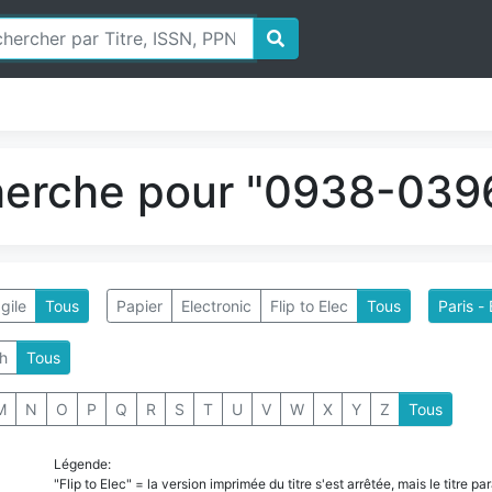
herche pour "0938-0396
gile
Tous
Papier
Electronic
Flip to Elec
Tous
Paris -
h
Tous
M
N
O
P
Q
R
S
T
U
V
W
X
Y
Z
Tous
Légende:
"Flip to Elec" = la version imprimée du titre s'est arrêtée, mais le titre 