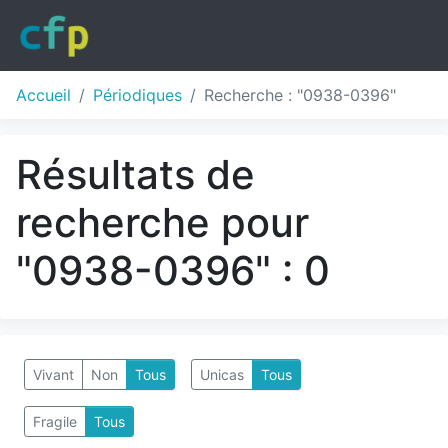
Accueil
Périodiques
Recherche : "0938-0396"
Résultats de
recherche pour
"0938-0396" : 0
Vivant
Non
Tous
Unicas
Tous
Fragile
Tous