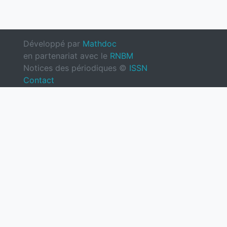
Développé par
Mathdoc
en partenariat avec le
RNBM
Notices des périodiques ©
ISSN
Contact