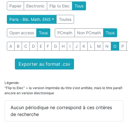
Papier
Electronic
Flip to Elec
Tous
Paris - Bib. Math. ENS
Toutes
Open access
Tous
PCmath
Non PCmath
Tous
A
B
C
D
E
F
G
H
I
J
K
L
M
N
O
P
Exporter au format .csv
Légende:
"Flip to Elec" = la version imprimée du titre s'est arrêtée, mais le titre paraît
encore en version électronique
Aucun périodique ne correspond à ces critères
de recherche