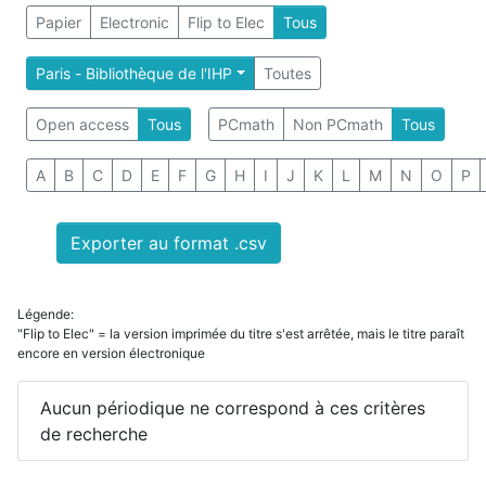
Papier
Electronic
Flip to Elec
Tous
Paris - Bibliothèque de l'IHP
Toutes
Open access
Tous
PCmath
Non PCmath
Tous
A
B
C
D
E
F
G
H
I
J
K
L
M
N
O
P
Exporter au format .csv
Légende:
"Flip to Elec" = la version imprimée du titre s'est arrêtée, mais le titre paraît
encore en version électronique
Aucun périodique ne correspond à ces critères
de recherche