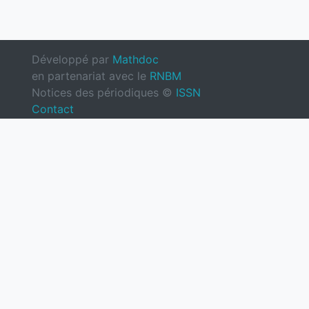
Développé par
Mathdoc
en partenariat avec le
RNBM
Notices des périodiques ©
ISSN
Contact