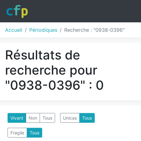
Accueil
Périodiques
Recherche : "0938-0396"
Résultats de
recherche pour
"0938-0396" : 0
Vivant
Non
Tous
Unicas
Tous
Fragile
Tous