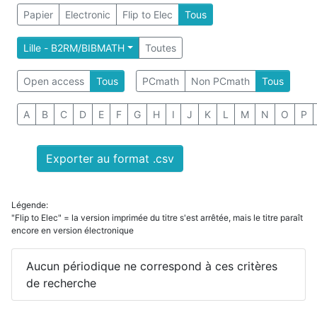
Papier
Electronic
Flip to Elec
Tous
Lille - B2RM/BIBMATH
Toutes
Open access
Tous
PCmath
Non PCmath
Tous
A
B
C
D
E
F
G
H
I
J
K
L
M
N
O
P
Exporter au format .csv
Légende:
"Flip to Elec" = la version imprimée du titre s'est arrêtée, mais le titre paraît
encore en version électronique
Aucun périodique ne correspond à ces critères
de recherche