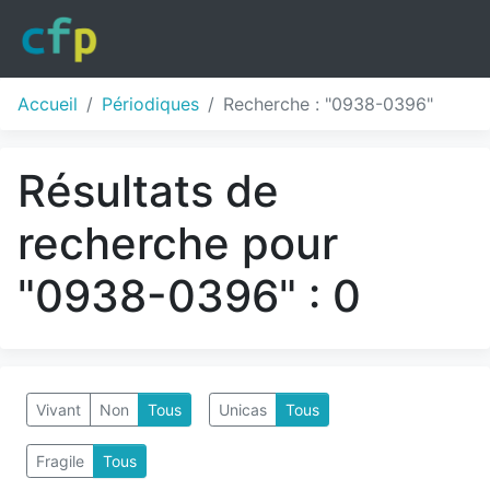
Accueil
Périodiques
Recherche : "0938-0396"
Résultats de
recherche pour
"0938-0396" : 0
Vivant
Non
Tous
Unicas
Tous
Fragile
Tous