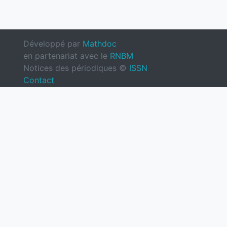
Développé par
Mathdoc
en partenariat avec le
RNBM
Notices des périodiques ©
ISSN
Contact