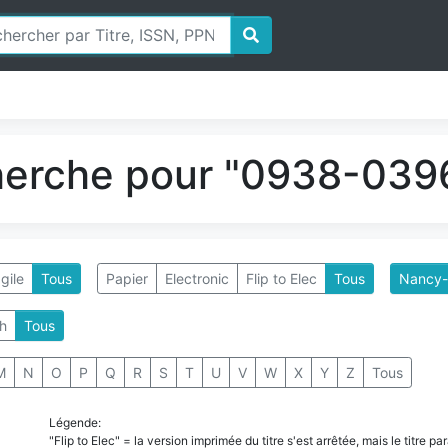
herche pour "0938-0396
gile
Tous
Papier
Electronic
Flip to Elec
Tous
Nancy-
h
Tous
M
N
O
P
Q
R
S
T
U
V
W
X
Y
Z
Tous
Légende:
"Flip to Elec" = la version imprimée du titre s'est arrêtée, mais le titre 