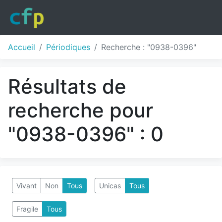
Accueil
Périodiques
Recherche : "0938-0396"
Résultats de
recherche pour
"0938-0396" : 0
Vivant
Non
Tous
Unicas
Tous
Fragile
Tous