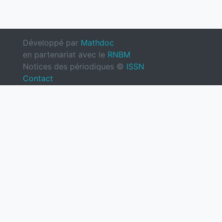
Développé par
Mathdoc
en partenariat avec le
RNBM
Notices des périodiques ©
ISSN
Contact