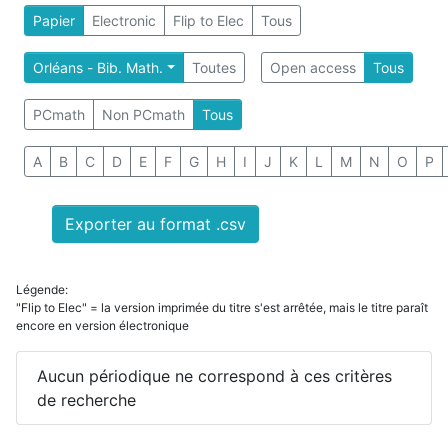
Papier
Electronic
Flip to Elec
Tous
Orléans - Bib. Math.
Toutes
Open access
Tous
PCmath
Non PCmath
Tous
A
B
C
D
E
F
G
H
I
J
K
L
M
N
O
P
Exporter au format .csv
Légende:
"Flip to Elec" = la version imprimée du titre s'est arrêtée, mais le titre paraît
encore en version électronique
Aucun périodique ne correspond à ces critères
de recherche